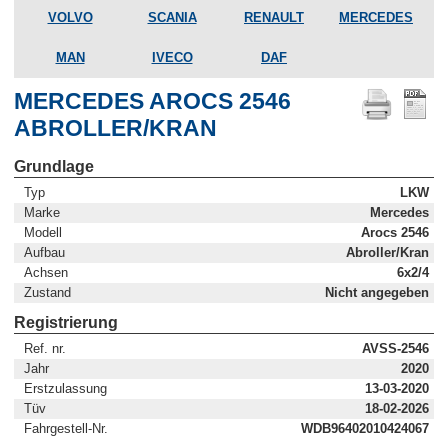
VOLVO
SCANIA
RENAULT
MERCEDES
MAN
IVECO
DAF
MERCEDES AROCS 2546
ABROLLER/KRAN
Grundlage
Typ
LKW
Marke
Mercedes
Modell
Arocs 2546
Aufbau
Abroller/Kran
Achsen
6x2/4
Zustand
Nicht angegeben
Registrierung
Ref. nr.
AVSS-2546
Jahr
2020
Erstzulassung
13-03-2020
Tüv
18-02-2026
Fahrgestell-Nr.
WDB96402010424067