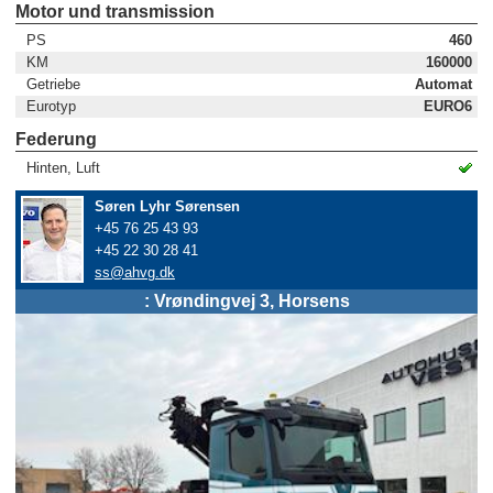
Motor und transmission
PS
460
KM
160000
Getriebe
Automat
Eurotyp
EURO6
Federung
Hinten, Luft
Søren Lyhr Sørensen
+45 76 25 43 93
+45 22 30 28 41
ss@ahvg.dk
: Vrøndingvej 3, Horsens