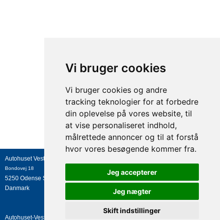
Vi bruger cookies
Vi bruger cookies og andre
tracking teknologier for at forbedre
din oplevelse på vores website, til
at vise personaliseret indhold,
målrettede annoncer og til at forstå
hvor vores besøgende kommer fra.
Autohuset Vestergaard A/S
Bondovej 18
Jeg accepterer
5250
Odense SV
Danmark
Jeg nægter
+45 63 17 13 27
info@avtrucks.dk
Skift indstillinger
Autohuset-Vestergaard A/S