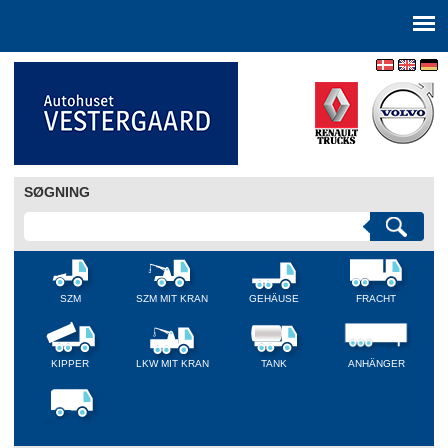
SØGNING
SZM
SZM MIT KRAN
GEHÄUSE
FRACHT
KIPPER
LKW MIT KRAN
TANK
ANHÄNGER