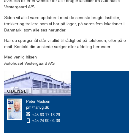
avtrucks.dk er et website for alle brugte lastbiler fra Autohuset
Vestergaard A/S.
Siden vil altid være opdateret med de seneste brugte lastbiler,
trækker og trailere som vi har på lager, på vores fem lokationer i
Danmark, som alle ses herunder.
Har du spørgsmål står vi altid til rådighed på telefonen, eller på e-
mail. Kontakt din ønskede sælger eller afdeling herunder.
Med venlig hilsen
Autohuset Vestergaard A/S
Peter Madsen
pm@ahvg.dk
+45 63 17 13 29
+45 24 90 04 38