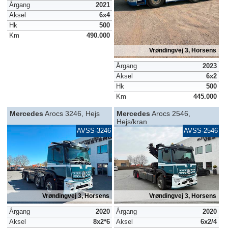
Årgang
2021
Aksel
6x4
Hk
500
Km
490.000
Vrøndingvej 3, Horsens
Årgang
2023
Aksel
6x2
Hk
500
Km
445.000
Mercedes
Arocs 3246, Hejs
Mercedes
Arocs 2546,
Hejs/kran
AVSS-3246
AVSS-2546
Vrøndingvej 3, Horsens
Vrøndingvej 3, Horsens
Årgang
2020
Årgang
2020
Aksel
8x2*6
Aksel
6x2/4