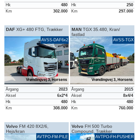
Hk
480
Hk
250
Km
302.000
Km
297.000
DAF
XG+ 480 FTG, Trækker
MAN
TGX 35.480, Kran/
fastlad
AVSS-DAF6x2
AVSS-TGX
Vrøndingvej 3, Horsens
Vrøndingvej 3, Horsens
Årgang
2023
Årgang
2015
Aksel
6x2*4
Aksel
8x4/4
Hk
480
Hk
480
Km
308.000
Km
760.000
Volvo
FM 420 8X2/6,
Volvo
FH 500 Turbo
Hejs/kran
Compound, Trækker
AVTPO-FM-PILE
AVTPO-FH-PUSHER