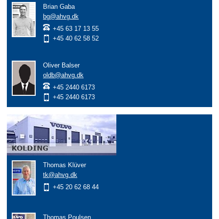
Brian Gaba
bg@ahvg.dk
+45 63 17 13 55
+45 40 62 58 52
Oliver Balser
oldb@ahvg.dk
+45 2440 6173
+45 2440 6173
Thomas Klüver
tk@ahvg.dk
+45 20 62 68 44
Thomas Poulsen