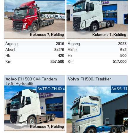
Kokmose 7, Kolding
Kokmose 7, Kolding
Årgang
2016
Årgang
2023
Aksel
8x2*6
Aksel
6x2
Hk
420
Hk
500
Km
857.500
Km
517.000
Volvo
FH 500 6X4 Tandem
Volvo
FH500, Trækker
Løft, Hydraulik
AVTPO-FH-6X4
AVSS-JJ
Kokmose 7, Kolding