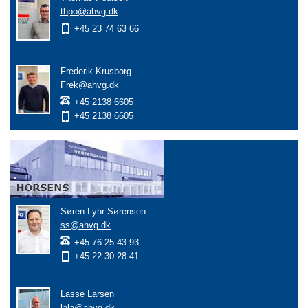
thpo@ahvg.dk
+45 23 74 63 66
Frederik Krusborg
Frek@ahvg.dk
+45 2138 6605
+45 2138 6605
Søren Lyhr Sørensen
ss@ahvg.dk
+45 76 25 43 93
+45 22 30 28 41
Lasse Larsen
lala@ahvg.dk