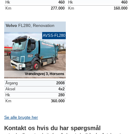
Hk
460
Hk
460
Km
277.000
Km
160.000
Volvo
FL280, Renovation
AVSS-FL280
Vrøndingvej 3, Horsens
Årgang
2008
Aksel
4x2
Hk
280
Km
360.000
Se alle brugte her
Kontakt os hvis du har spørgsmål