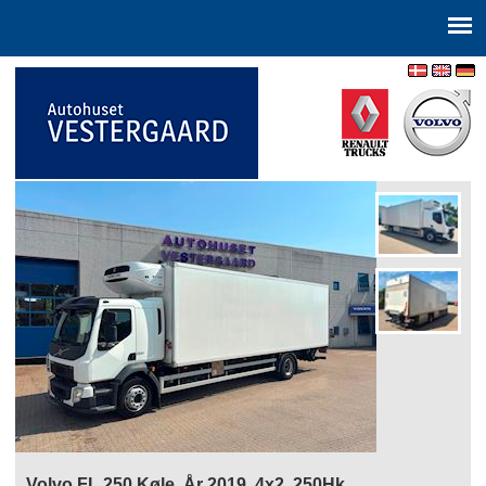
Volvo FL 250,Køle, År 2019, 4x2, 250Hk,