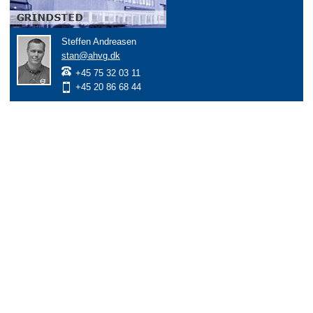
Steffen Andreasen
stan@ahvg.dk
+45 75 32 03 11
+45 20 86 68 44