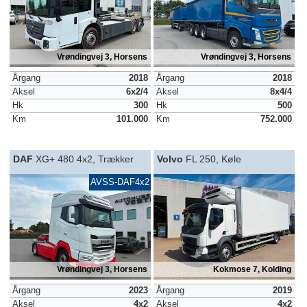
Vrøndingvej 3, Horsens
Vrøndingvej 3, Horsens
Årgang
2018
Årgang
2018
Aksel
6x2/4
Aksel
8x4/4
Hk
300
Hk
500
Km
101.000
Km
752.000
DAF
XG+ 480 4x2, Trækker
Volvo
FL 250, Køle
AVSS-DAF4x2
Vrøndingvej 3, Horsens
Kokmose 7, Kolding
Årgang
2023
Årgang
2019
Aksel
4x2
Aksel
4x2