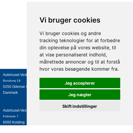
Vi bruger cookies
Vi bruger cookies og andre
tracking teknologier for at forbedre
din oplevelse på vores website, til
at vise personaliseret indhold,
målrettede annoncer og til at forstå
hvor vores besøgende kommer fra.
Autohuset Vestergaard A/S
Bondovej 18
Jeg accepterer
5250
Odense SV
Danmark
Jeg nægter
+45 63 17 13 27
info@avtrucks.dk
Skift indstillinger
Autohuset-Vestergaard A/S
Kokmose 7
6000
Kolding
Update cookies preferences
Danmark