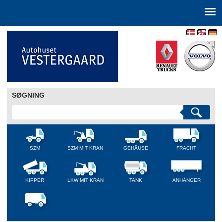
SØGNING
SZM
SZM MIT KRAN
GEHÄUSE
FRACHT
KIPPER
LKW MIT KRAN
TANK
ANHÄNGER