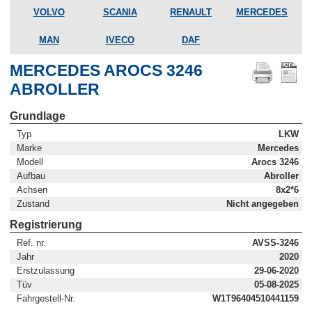
VOLVO
SCANIA
RENAULT
MERCEDES
MAN
IVECO
DAF
MERCEDES AROCS 3246
ABROLLER
Grundlage
Typ
LKW
Marke
Mercedes
Modell
Arocs 3246
Aufbau
Abroller
Achsen
8x2*6
Zustand
Nicht angegeben
Registrierung
Ref. nr.
AVSS-3246
Jahr
2020
Erstzulassung
29-06-2020
Tüv
05-08-2025
Fahrgestell-Nr.
W1T96404510441159