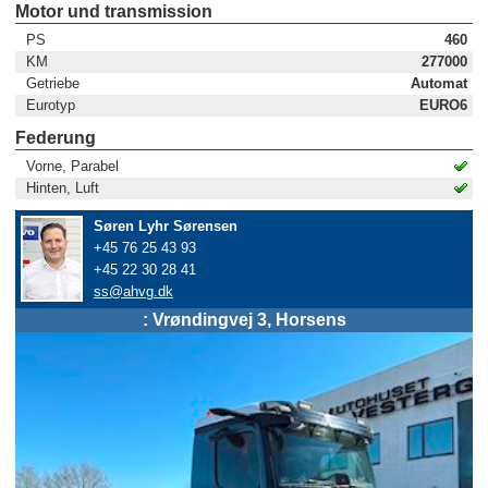
Motor und transmission
PS
460
KM
277000
Getriebe
Automat
Eurotyp
EURO6
Federung
Vorne, Parabel
Hinten, Luft
Søren Lyhr Sørensen
+45 76 25 43 93
+45 22 30 28 41
ss@ahvg.dk
: Vrøndingvej 3, Horsens