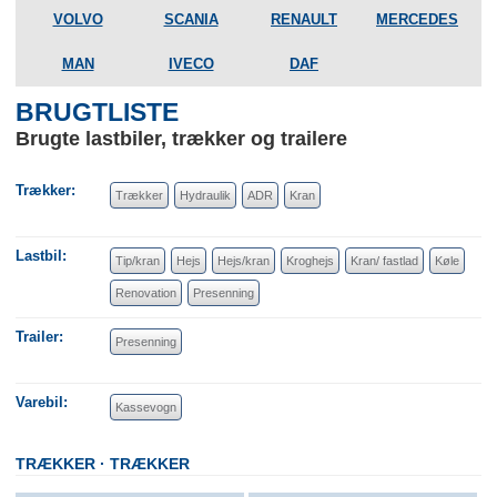
VOLVO
SCANIA
RENAULT
MERCEDES
MAN
IVECO
DAF
BRUGTLISTE
Brugte lastbiler, trækker og trailere
Trækker
Trækker
Hydraulik
ADR
Kran
Lastbil
Tip/kran
Hejs
Hejs/kran
Kroghejs
Kran/ fastlad
Køle
Renovation
Presenning
Trailer
Presenning
Varebil
Kassevogn
TRÆKKER
TRÆKKER