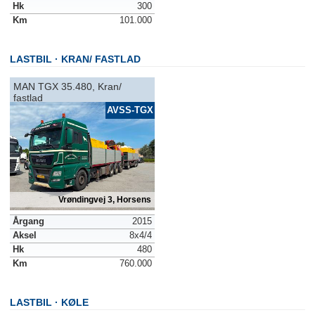
Hk
300
Km
101.000
LASTBIL
KRAN/ FASTLAD
MAN TGX 35.480, Kran/
fastlad
AVSS-TGX
Vrøndingvej 3, Horsens
Årgang
2015
Aksel
8x4/4
Hk
480
Km
760.000
LASTBIL
KØLE