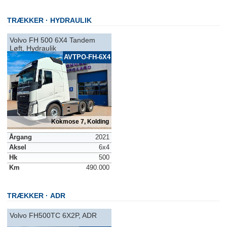
TRÆKKER
HYDRAULIK
Volvo FH 500 6X4 Tandem
Løft, Hydraulik
AVTPO-FH-6X4
Kokmose 7, Kolding
Årgang
2021
Aksel
6x4
Hk
500
Km
490.000
TRÆKKER
ADR
Volvo FH500TC 6X2P, ADR