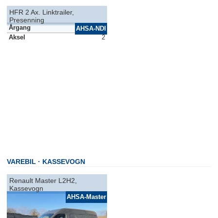
HFR 2 Ax. Linktrailer,
Presenning
Årgang
2011
AHSA-NDI
Aksel
2
VAREBIL
KASSEVOGN
Renault Master L2H2,
Kassevogn
AHSA-Master