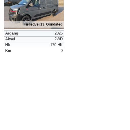
Fælledvej 13, Grindsted
Årgang
2026
Aksel
2WD
Hk
170 HK
Km
0