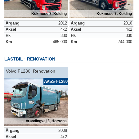
Kokmose 7, Kolding
Kokmose 7, Kolding
Årgang
2012
Årgang
2010
Aksel
4x2
Aksel
4x2
Hk
330
Hk
330
Km
465.000
Km
744.000
LASTBIL
RENOVATION
Volvo FL280, Renovation
AVSS-FL280
Vrøndingvej 3, Horsens
Årgang
2008
Aksel
4x2