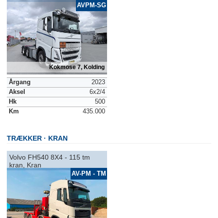
AVPM-SG
Kokmose 7, Kolding
Årgang
2023
Aksel
6x2/4
Hk
500
Km
435.000
TRÆKKER
KRAN
Volvo FH540 8X4 - 115 tm
kran, Kran
AV-PM - TM