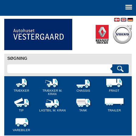
SØGNING
TRÆKKER
TRÆKKER M.
CHASSIS
FRAGT
KRAN
TIP
LASTBIL M. KRAN
TANK
TRAILER
VAREBILER