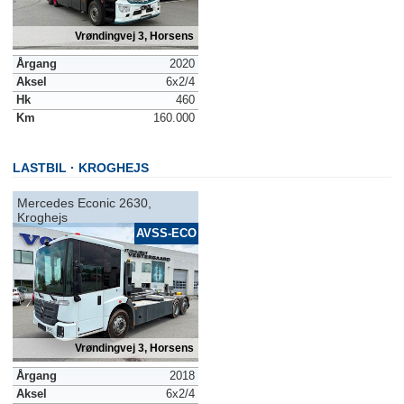
Vrøndingvej 3, Horsens
Årgang
2020
Aksel
6x2/4
Hk
460
Km
160.000
LASTBIL
KROGHEJS
Mercedes Econic 2630,
Kroghejs
AVSS-ECO
Vrøndingvej 3, Horsens
Årgang
2018
Aksel
6x2/4