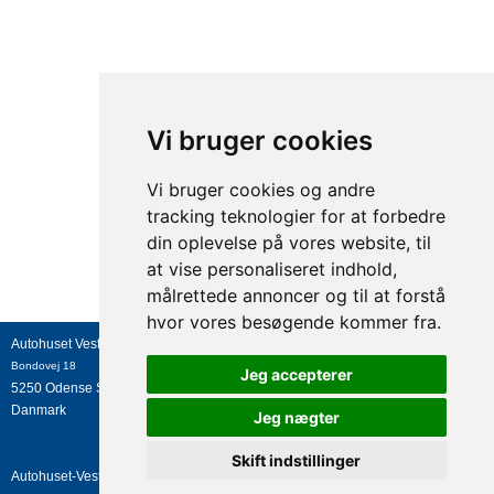
Vi bruger cookies
Vi bruger cookies og andre
tracking teknologier for at forbedre
din oplevelse på vores website, til
at vise personaliseret indhold,
målrettede annoncer og til at forstå
hvor vores besøgende kommer fra.
Autohuset Vestergaard A/S
Bondovej 18
Jeg accepterer
5250
Odense SV
Danmark
Jeg nægter
+45 63 17 13 27
info@avtrucks.dk
Skift indstillinger
Autohuset-Vestergaard A/S