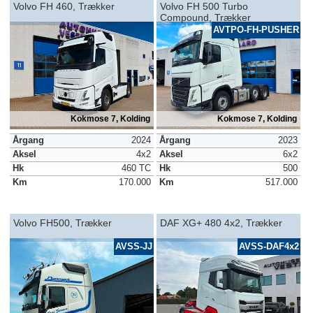
Volvo FH 460, Trækker
Volvo FH 500 Turbo
Compound, Trækker
AVTPO-FH-PUSHER
Kokmose 7, Kolding
Kokmose 7, Kolding
Årgang
2024
Årgang
2023
Aksel
4x2
Aksel
6x2
Hk
460 TC
Hk
500
Km
170.000
Km
517.000
Volvo FH500, Trækker
DAF XG+ 480 4x2, Trækker
AVSS-JJ
AVSS-DAF4x2