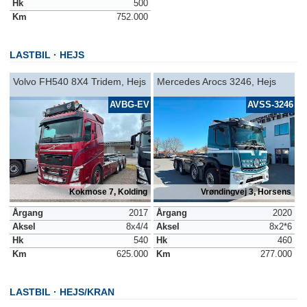
Hk
500
Km
752.000
LASTBIL
HEJS
Volvo FH540 8X4 Tridem, Hejs
Mercedes Arocs 3246, Hejs
AVBG-EV
AVSS-3246
Kokmose 7, Kolding
Vrøndingvej 3, Horsens
Årgang
2017
Årgang
2020
Aksel
8x4/4
Aksel
8x2*6
Hk
540
Hk
460
Km
625.000
Km
277.000
LASTBIL
HEJS/KRAN