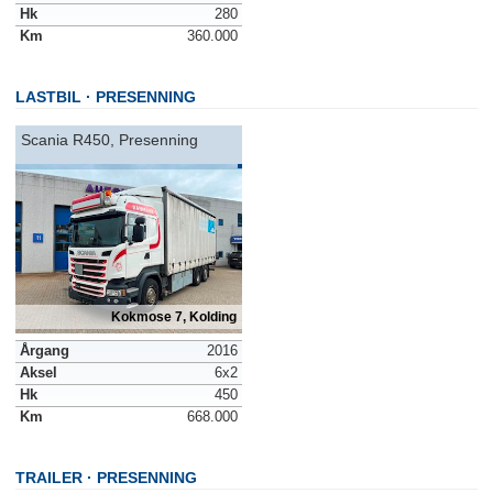
Hk
280
Km
360.000
LASTBIL
PRESENNING
Scania R450, Presenning
Kokmose 7, Kolding
Årgang
2016
Aksel
6x2
Hk
450
Km
668.000
TRAILER
PRESENNING