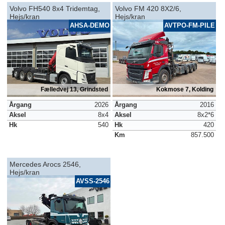
Volvo FH540 8x4 Tridemtag,
Volvo FM 420 8X2/6,
Hejs/kran
Hejs/kran
AHSA-DEMO
AVTPO-FM-PILE
Fælledvej 13, Grindsted
Kokmose 7, Kolding
Årgang
2026
Årgang
2016
Aksel
8x4
Aksel
8x2*6
Hk
540
Hk
420
Km
857.500
Mercedes Arocs 2546,
Hejs/kran
AVSS-2546