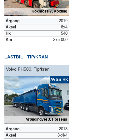
Kokmose 7, Kolding
Årgang
2019
Aksel
8x4
Hk
540
Km
275.000
LASTBIL
TIP/KRAN
Volvo FH500, Tip/kran
AVSS-HK
Vrøndingvej 3, Horsens
Årgang
2018
Aksel
8x4/4