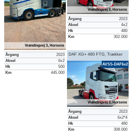
Vrøndingvej 3, Horsens
Årgang
2023
Aksel
4x2
Hk
480
Km
302.000
Vrøndingvej 3, Horsens
DAF XG+ 480 FTG, Trækker
Årgang
2023
Aksel
6x2
AVSS-DAF6x2
Hk
500
Km
445.000
Vrøndingvej 3, Horsens
Årgang
2023
Aksel
6x2*4
Hk
480
Km
308.000